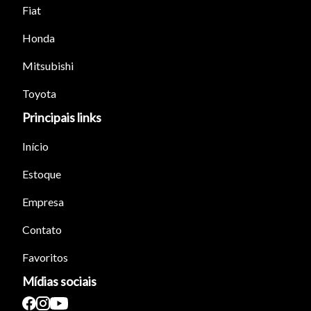
Fiat
Honda
Tamanho do texto
Mitsubishi
Para aumentar ou diminuir a fonte em nosso site, utilize os
Toyota
atalhos Ctrl+ (para aumentar) e Ctrl- (para diminuir) no seu
Principais links
teclado.
Início
Fechar
Estoque
Empresa
Contato
Favoritos
Mídias sociais