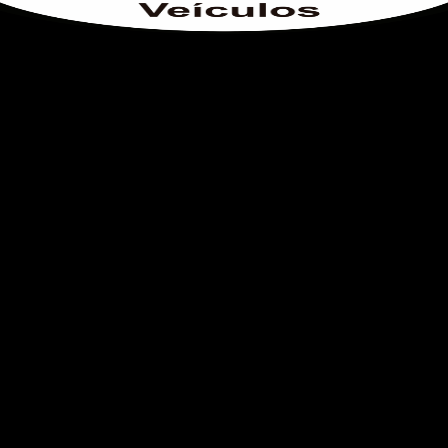
o do texto
entar ou diminuir a fonte em nosso site, utilize os atalhos Ctrl+ (
) e Ctrl- (para diminuir) no seu teclado.