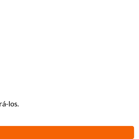
para
Fechar
á-los.