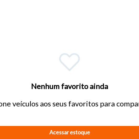
o do texto
entar ou diminuir a fonte em nosso site, utilize os atalhos Ctrl+ (
) e Ctrl- (para diminuir) no seu teclado.
Nenhum favorito ainda
one veículos aos seus favoritos para compar
Acessar estoque