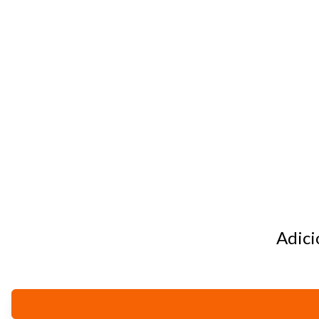
Tamanh
Para aum
aumentar
Adici